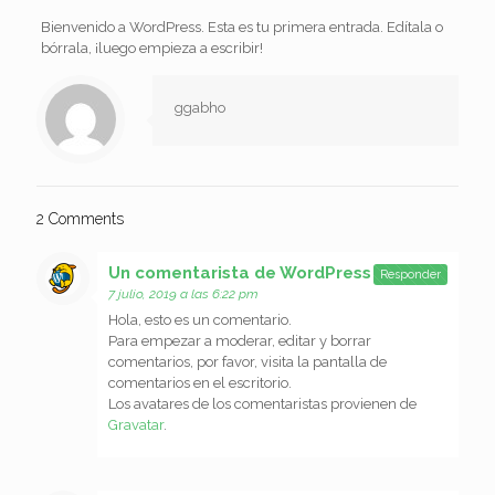
Bienvenido a WordPress. Esta es tu primera entrada. Edítala o
bórrala, ¡luego empieza a escribir!
ggabho
2 Comments
Un comentarista de WordPress
dice:
Responder
7 julio, 2019 a las 6:22 pm
Hola, esto es un comentario.
Para empezar a moderar, editar y borrar
comentarios, por favor, visita la pantalla de
comentarios en el escritorio.
Los avatares de los comentaristas provienen de
Gravatar
.